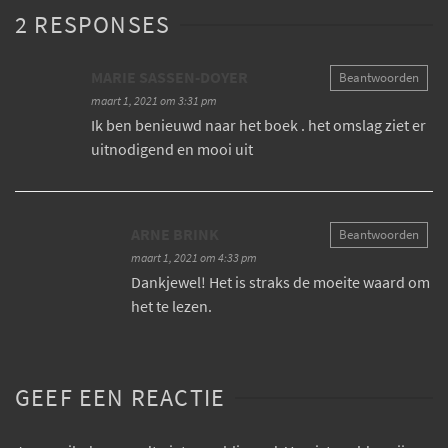
2 RESPONSES
MARIE SASSEN-DOYER
Beantwoorden
maart 1, 2021 om 3:31 pm
Ik ben benieuwd naar het boek . het omslag ziet er
uitnodigend en mooi uit
ARNE BRINK
Beantwoorden
maart 1, 2021 om 4:33 pm
Dankjewel! Het is straks de moeite waard om
het te lezen.
GEEF EEN REACTIE