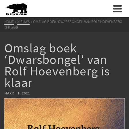
HOME
»
NIEUWS
»
OMSLAG BOEK ‘DWARSBONGEL’ VAN ROLF HOEVENBERG
IS KLAAR
Omslag boek
‘Dwarsbongel’ van
Rolf Hoevenberg is
klaar
MAART 1, 2021