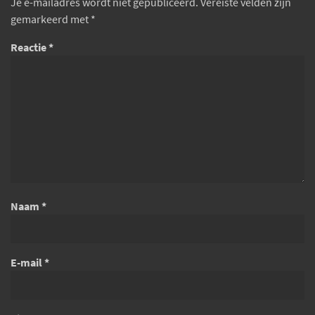
Je e-mailadres wordt niet gepubliceerd.
Vereiste velden zijn
gemarkeerd met
*
Reactie
*
Naam
*
E-mail
*